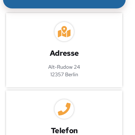
g
e
g
r
a
d
v
o
r
Adresse
?
L
Alt-Rudow 24
i
e
12357 Berlin
g
t
Telefon