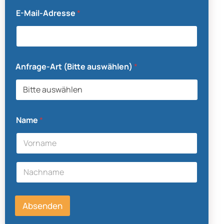
E-Mail-Adresse
*
Anfrage-Art (Bitte auswählen)
*
Name
*
Vorname
Nachname
P
f
Absenden
l
e